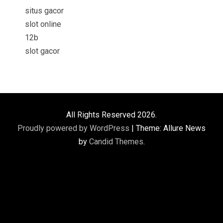
situs gacor
slot online
12b
slot gacor
All Rights Reserved 2026.
Proudly powered by WordPress
|
Theme: Allure News
by
Candid Themes
.