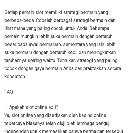
Setiap pemain slot memiliki strategi bermain yang
berbeda-beda. Cobalah berbagai strategi bermain dan
lihat mana yang paling cocok untuk Anda. Beberapa
pemain mungkin lebih suka bermain dengan bertaruh
besar pada awal permainan, sementara yang lain lebih
suka bermain dengan bertaruh kecil dan meningkatkan
taruhannya seiring waktu. Temukan strategi yang paling
cocok dengan gaya bermain Anda dan praktekkan secara
konsisten.
FAQ
1. Apakah slot online adil?
Ya, slot online yang disediakan oleh kasino online
tepercaya biasanya telah diuji oleh lembaga penguji
independen untuk memastikan bahwa permainan tersebut