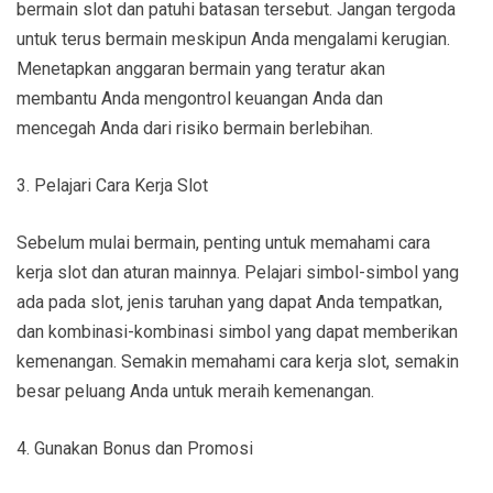
bermain slot dan patuhi batasan tersebut. Jangan tergoda
untuk terus bermain meskipun Anda mengalami kerugian.
Menetapkan anggaran bermain yang teratur akan
membantu Anda mengontrol keuangan Anda dan
mencegah Anda dari risiko bermain berlebihan.
3. Pelajari Cara Kerja Slot
Sebelum mulai bermain, penting untuk memahami cara
kerja slot dan aturan mainnya. Pelajari simbol-simbol yang
ada pada slot, jenis taruhan yang dapat Anda tempatkan,
dan kombinasi-kombinasi simbol yang dapat memberikan
kemenangan. Semakin memahami cara kerja slot, semakin
besar peluang Anda untuk meraih kemenangan.
4. Gunakan Bonus dan Promosi