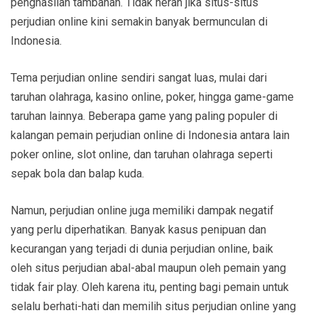
penghasilan tambahan. Tidak heran jika situs-situs
perjudian online kini semakin banyak bermunculan di
Indonesia.
Tema perjudian online sendiri sangat luas, mulai dari
taruhan olahraga, kasino online, poker, hingga game-game
taruhan lainnya. Beberapa game yang paling populer di
kalangan pemain perjudian online di Indonesia antara lain
poker online, slot online, dan taruhan olahraga seperti
sepak bola dan balap kuda.
Namun, perjudian online juga memiliki dampak negatif
yang perlu diperhatikan. Banyak kasus penipuan dan
kecurangan yang terjadi di dunia perjudian online, baik
oleh situs perjudian abal-abal maupun oleh pemain yang
tidak fair play. Oleh karena itu, penting bagi pemain untuk
selalu berhati-hati dan memilih situs perjudian online yang