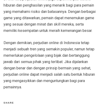
hiburan dan penghasilan yang menarik bagi para pemain
yang memahami risiko dan batasannya. Dengan berbagai
game yang ditawarkan, pemain dapat menemukan game
yang sesuai dengan minat dan skill mereka, serta
memiliki kesempatan untuk meraih kemenangan besar.
Dengan demikian, perjudian online di Indonesia tetap
menjadi sebuah tren yang semakin populer, namun tetap
memerlukan pengelolaan yang bijak dan bertanggung
jawab dari semua pihak yang terlibat. Jika dijalankan
dengan benar dan dengan prinsip bermain yang sehat,
perjudian online dapat menjadi salah satu bentuk hiburan
yang mengasyikkan dan menguntungkan bagi para
pemainnya.
SHARE