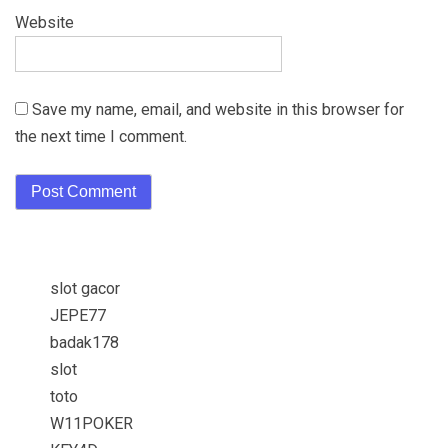
Website
Save my name, email, and website in this browser for
the next time I comment.
slot gacor
JEPE77
badak178
slot
toto
W11POKER