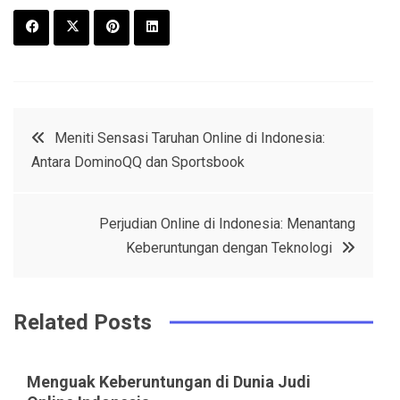
F
T
P
L
a
w
in
in
c
it
t
k
Post
Meniti Sensasi Taruhan Online di Indonesia:
e
t
e
e
Antara DominoQQ dan Sportsbook
navigation
b
e
r
d
o
r
e
in
Perjudian Online di Indonesia: Menantang
o
s
Keberuntungan dengan Teknologi
k
t
Related Posts
Menguak Keberuntungan di Dunia Judi