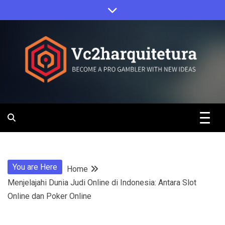
Skip
to
content
Become a pro gambler with new
vc2harquitet
ideas
You are Here
Home
Menjelajahi Dunia Judi Online di Indonesia: Antara Slot
Online dan Poker Online