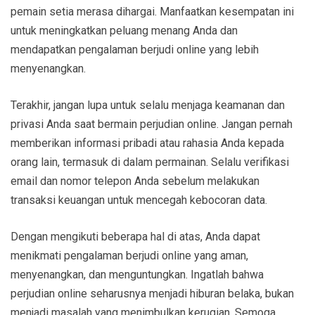
pemain setia merasa dihargai. Manfaatkan kesempatan ini
untuk meningkatkan peluang menang Anda dan
mendapatkan pengalaman berjudi online yang lebih
menyenangkan.
Terakhir, jangan lupa untuk selalu menjaga keamanan dan
privasi Anda saat bermain perjudian online. Jangan pernah
memberikan informasi pribadi atau rahasia Anda kepada
orang lain, termasuk di dalam permainan. Selalu verifikasi
email dan nomor telepon Anda sebelum melakukan
transaksi keuangan untuk mencegah kebocoran data.
Dengan mengikuti beberapa hal di atas, Anda dapat
menikmati pengalaman berjudi online yang aman,
menyenangkan, dan menguntungkan. Ingatlah bahwa
perjudian online seharusnya menjadi hiburan belaka, bukan
menjadi masalah yang menimbulkan kerugian. Semoga