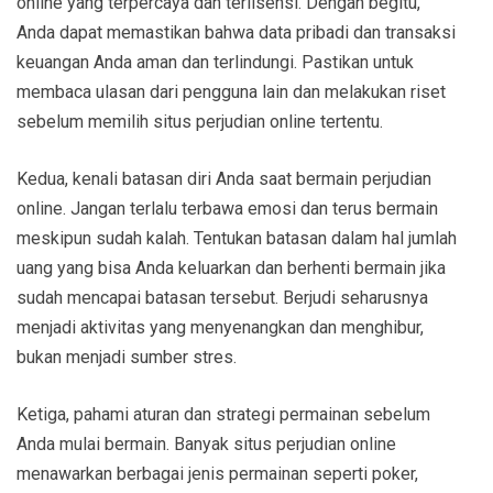
online yang terpercaya dan terlisensi. Dengan begitu,
Anda dapat memastikan bahwa data pribadi dan transaksi
keuangan Anda aman dan terlindungi. Pastikan untuk
membaca ulasan dari pengguna lain dan melakukan riset
sebelum memilih situs perjudian online tertentu.
Kedua, kenali batasan diri Anda saat bermain perjudian
online. Jangan terlalu terbawa emosi dan terus bermain
meskipun sudah kalah. Tentukan batasan dalam hal jumlah
uang yang bisa Anda keluarkan dan berhenti bermain jika
sudah mencapai batasan tersebut. Berjudi seharusnya
menjadi aktivitas yang menyenangkan dan menghibur,
bukan menjadi sumber stres.
Ketiga, pahami aturan dan strategi permainan sebelum
Anda mulai bermain. Banyak situs perjudian online
menawarkan berbagai jenis permainan seperti poker,