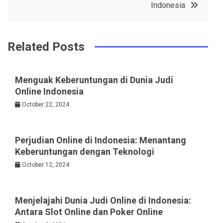
o
s
Indonesia
k
t
Related Posts
Menguak Keberuntungan di Dunia Judi
Online Indonesia
October 22, 2024
Perjudian Online di Indonesia: Menantang
Keberuntungan dengan Teknologi
October 12, 2024
Menjelajahi Dunia Judi Online di Indonesia:
Antara Slot Online dan Poker Online