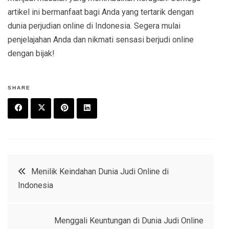
artikel ini bermanfaat bagi Anda yang tertarik dengan
dunia perjudian online di Indonesia. Segera mulai
penjelajahan Anda dan nikmati sensasi berjudi online
dengan bijak!
SHARE
F
T
P
L
a
w
in
in
c
it
t
k
Post
Menilik Keindahan Dunia Judi Online di
e
t
e
e
Indonesia
navigation
b
e
r
d
o
r
e
in
Menggali Keuntungan di Dunia Judi Online