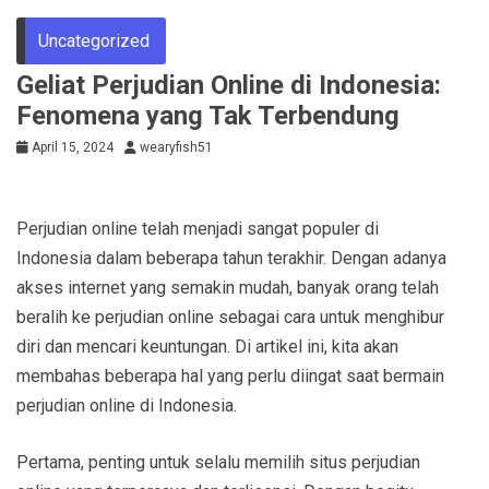
Uncategorized
Geliat Perjudian Online di Indonesia:
Fenomena yang Tak Terbendung
April 15, 2024
wearyfish51
Perjudian online telah menjadi sangat populer di
Indonesia dalam beberapa tahun terakhir. Dengan adanya
akses internet yang semakin mudah, banyak orang telah
beralih ke perjudian online sebagai cara untuk menghibur
diri dan mencari keuntungan. Di artikel ini, kita akan
membahas beberapa hal yang perlu diingat saat bermain
perjudian online di Indonesia.
Pertama, penting untuk selalu memilih situs perjudian