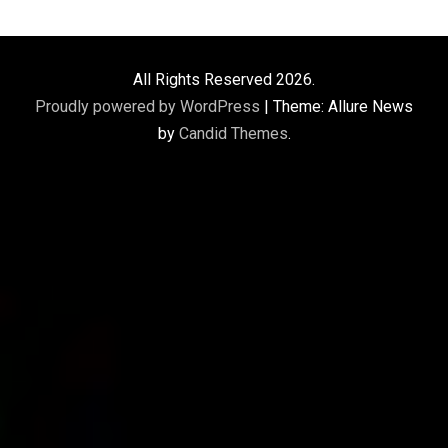
All Rights Reserved 2026.
Proudly powered by WordPress
|
Theme: Allure News
by
Candid Themes
.