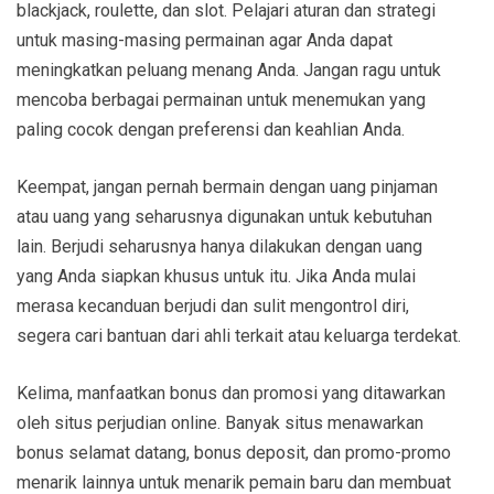
blackjack, roulette, dan slot. Pelajari aturan dan strategi
untuk masing-masing permainan agar Anda dapat
meningkatkan peluang menang Anda. Jangan ragu untuk
mencoba berbagai permainan untuk menemukan yang
paling cocok dengan preferensi dan keahlian Anda.
Keempat, jangan pernah bermain dengan uang pinjaman
atau uang yang seharusnya digunakan untuk kebutuhan
lain. Berjudi seharusnya hanya dilakukan dengan uang
yang Anda siapkan khusus untuk itu. Jika Anda mulai
merasa kecanduan berjudi dan sulit mengontrol diri,
segera cari bantuan dari ahli terkait atau keluarga terdekat.
Kelima, manfaatkan bonus dan promosi yang ditawarkan
oleh situs perjudian online. Banyak situs menawarkan
bonus selamat datang, bonus deposit, dan promo-promo
menarik lainnya untuk menarik pemain baru dan membuat